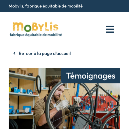
Passer
Mobylis, fabrique équitable de mobilité
au
contenu
Toggl
Navig
Qui sommes-nous ?
Retour à la page d’accueil
Services
Maison du Vélo
Contact