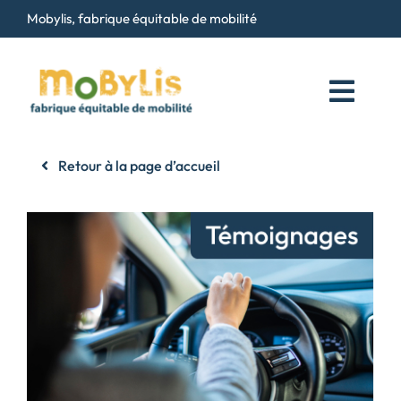
Passer
Mobylis, fabrique équitable de mobilité
au
contenu
Toggl
Navig
Qui sommes-nous ?
Retour à la page d’accueil
Services
Maison du Vélo
Contact