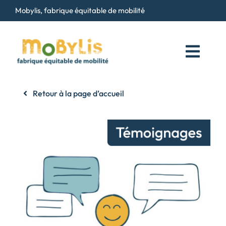
Passer
Mobylis, fabrique équitable de mobilité
au
contenu
Toggl
Navig
Qui sommes-nous ?
Retour à la page d’accueil
Services
Maison du Vélo
Contact