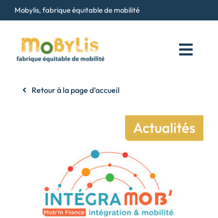
Passer
Mobylis, fabrique équitable de mobilité
au
contenu
Toggl
Navig
Qui sommes-nous ?
Retour à la page d’accueil
Services
Maison du Vélo
Contact