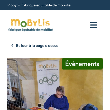
Passer
Mobylis, fabrique équitable de mobilité
au
contenu
Toggl
Navig
Qui sommes-nous ?
Retour à la page d’accueil
Services
Maison du Vélo
Contact