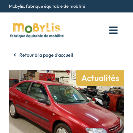
Passer
Mobylis, fabrique équitable de mobilité
au
contenu
Toggl
Navig
Qui sommes-nous ?
Retour à la page d’accueil
Services
Maison du Vélo
Contact